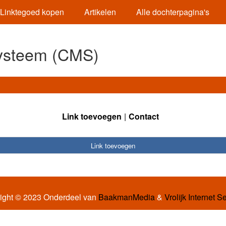
Linktegoed kopen
Artikelen
Alle dochterpagina's
ysteem (CMS)
Link toevoegen
Contact
Link toevoegen
ight © 2023 Onderdeel van
BaakmanMedia
&
Vrolijk Internet S