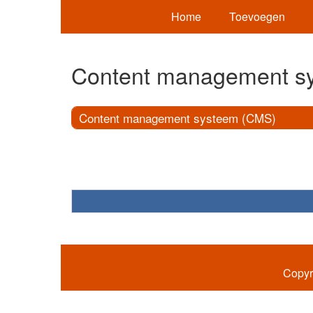
Home
Toevoegen
Content management s
Content management systeem (CMS)
Copyr